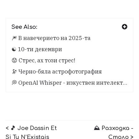
See Also:
🎆 В навечерието на 2025-та
☯️ 10-ти декември
😟 Стрес, ах този стрес!
🔭 Черно-бяла астрофотография
💭 OpenAI Whisper - изкуствен интелект…
< 🎵 Joe Dassin Et
⛰️ Разходка -
Si Tu N’Existais
Столо >