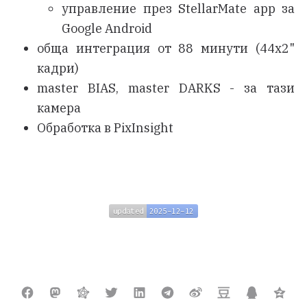
управление през StellarMate app за
Google Android
обща интеграция от 88 минути (44x2"
кадри)
master BIAS, master DARKS - за тази
камера
Обработка в PixInsight
updated
2025-12-12
updated
2025-12-12