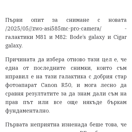
Първи опит за снимане с новата
/2025/05//zwo-asi585mc-pro-camera/
-
галактики M81 и M82: Bode’s galaxy и Cigar
galaxy.
Причината да избера отново тази цел е, че
една от последните снимки, които съм
нправил е на тази галактика с добрия стар
фотоапарат Canon R50, и мога лесно да
сравня резултатите за да знам дали съм на
прав път или все още някъде бъркам
фундаментално.
Първата неприятна изненада беше това, че