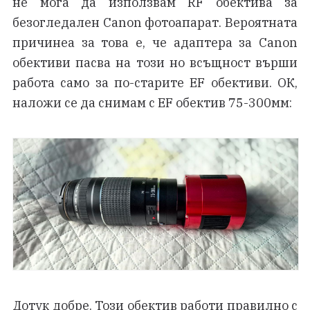
не мога да използвам RF обектива за
безогледален Canon фотоапарат. Вероятната
причинеа за това е, че адаптера за Canon
обективи пасва на този но всъщност върши
работа само за по-старите EF обективи. ОК,
наложи се да снимам с EF обектив 75-300мм:
Дотук добре. Този обектив работи правилно с