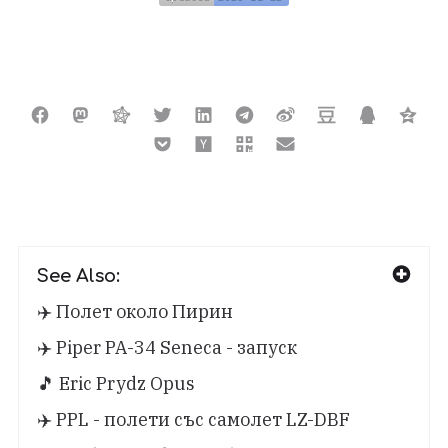
See Also:
✈️ Полет около Пирин
✈️ Piper PA-34 Seneca - запуск
🎵 Eric Prydz Opus
✈️ PPL - полети със самолет LZ-DBF