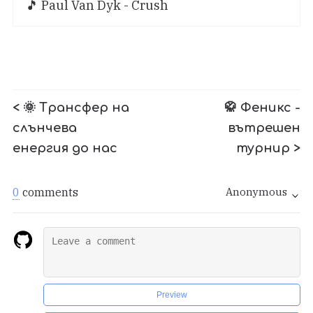
🎵 Paul Van Dyk - Crush
< 🌞 Трансфер на
🥋 Феникс -
слънчева
вътрешен
енергия до нас
турнир >
0
comments
Anonymous
Preview