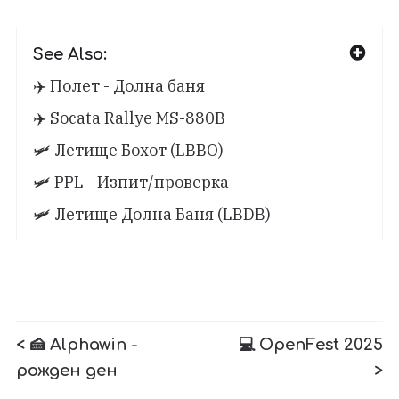
See Also:
✈️ Полет - Долна баня
✈️ Socata Rallye MS-880B
🛩️ Летище Бохот (LBBO)
🛩️ PPL - Изпит/проверка
🛩️ Летище Долна Баня (LBDB)
< 🍰 Alphawin -
💻 OpenFest 2025
рожден ден
>