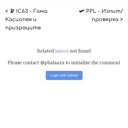
< 🔭 IC63 - Гама
🛩️ PPL - Изпит/
Касиопея и
проверка >
призраците
Related
Issues
not found
Please contact @phalaaxx to initialize the comment
Login with GitHub