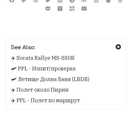
See Also:
✈️ Socata Rallye MS-880B
🛩️ PPL - Изпит/проверка
🛩️ Летище Долна Баня (LBDB)
✈️ Полет около Пирин
✈️ PPL - Полет по маршрут