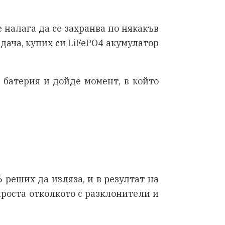
е налага да се захранва по някакъв
дача, купих си LiFePO4 акумулатор
 батерия и дойде момент, в който
6 реших да изляза, и в резултат на
проста отколкото с разклонители и