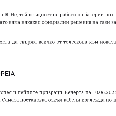
а 🔋 Не, той всъщност не работи на батерии но с
 като няма някакви официални решения на тази за
мога да свържа всичко от телескопа към новата
peia
иопея и нейните призраци. Вечерта на 10.06.202
. Самата постановка откъм кабели изглежда по-