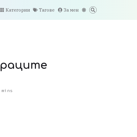
Категории
Тагове
За мен
израците
mins