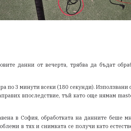
овите данни от вечерта, трябва да бъдат обр
а по 3 минути всеки (180 секунди). Използвани са
направих впоследствие, тъй като още нямам mas
авена в София, обработката на данните беше м
блеми в тях и снимката се получи като естест