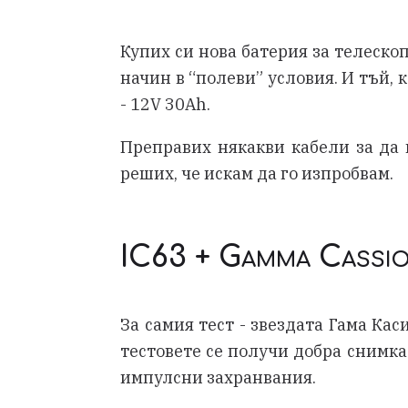
Купих си нова батерия за телескоп
начин в “полеви” условия. И тъй,
- 12V 30Ah.
Преправих някакви кабели за да 
реших, че искам да го изпробвам.
IC63 + Gamma Cassio
За самия тест - звездата Гама Кас
тестовете се получи добра снимка
импулсни захранвания.